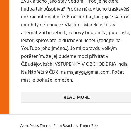
Zvuk a ticho jako stav vědomí. Proč je některá
hudba tak působivá? Proč je někdy ticho třaskavější
než rachot decibelů? Proč hudba „funguje“? A proč
mnohdy nefunguje? Vlastimil Marek je český
alternativní hudebník, zenový buddhista, publicista,
lektor, spisovatel a duchovní učitel. (zadejte na
YouTube jeho jméno..). Je mi opravdu velkým
potěšením, že jej budeme moci přivítat v
Č.Budějovicích! VSTUPENKY V OBCHODĚ RIA India,
Na Nábřeží 9 ČB či na majaryg@gmail.com. Počet
míst je bohužel omezen.
READ MORE
WordPress Theme: Palm Beach by ThemeZee.