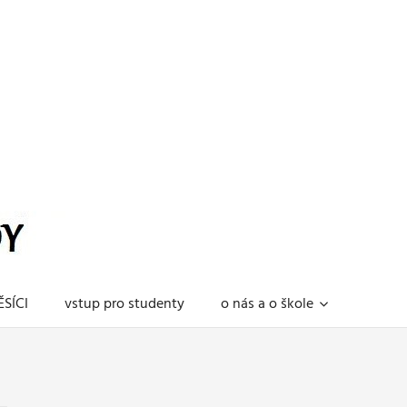
SÍCI
vstup pro studenty
o nás a o škole