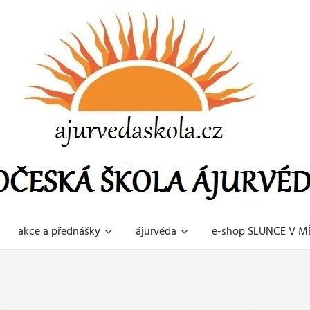
akce a přednášky
ájurvéda
e-shop SLUNCE V MĚ