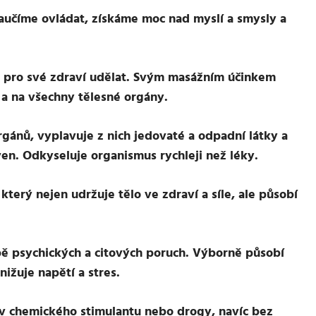
 naučíme ovládat, získáme moc nad myslí a smysly a
pro své zdraví udělat. Svým masážním účinkem
a na všechny tělesné orgány.
rgánů, vyplavuje z nich jedovaté a odpadní látky a
 ven. Odkyseluje organismus rychleji než léky.
erý nejen udržuje tělo ve zdraví a síle, ale působí
bě psychických a citových poruch. Výborně působí
nižuje napětí a stres.
v chemického stimulantu nebo drogy, navíc bez