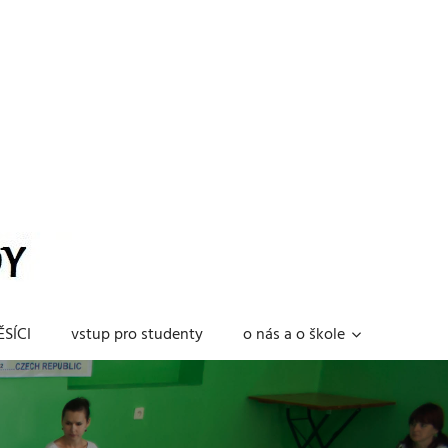
SÍCI
vstup pro studenty
o nás a o škole