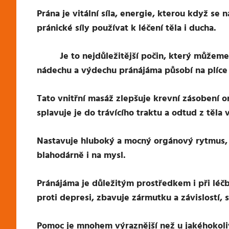
Prána je vitální síla, energie, kterou když se
pránické síly používat k léčení těla i ducha.
Je to nejdůležitější počin, který můžeme 
nádechu a výdechu pránájáma působí na plíce 
Tato vnitřní masáž zlepšuje krevní zásobení o
splavuje je do trávícího traktu a odtud z těla
Nastavuje hluboký a mocný orgánový rytmus, kt
blahodárně i na mysl.
Pránájáma je důležitým prostředkem i při léč
proti depresi, zbavuje zármutku a závislostí, s
Pomoc je mnohem výraznější než u jakéhokoli