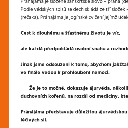
Pránájáma je složené sanskrtské slovo – prána (d
Podle védských spisů se dech skládá ze tří slože
(rečaka). Pránájáma je jogínské cvičení jejímž úče
Cest k dlouhému a šťastnému životu je víc,
ale každá předpokládá osobní snahu a rozhodn
Jinak jsme odsouzeni k tomu, abychom jakžtak
ve finále vedou k prohloubení nemoci.
Že je to možné, dokazuje ájurvéda, několik ti
duchovních kořenů, na rozdíl od medicíny, kter
Pránájáma představuje důležitou ájurvédskou 
léčivých sil.