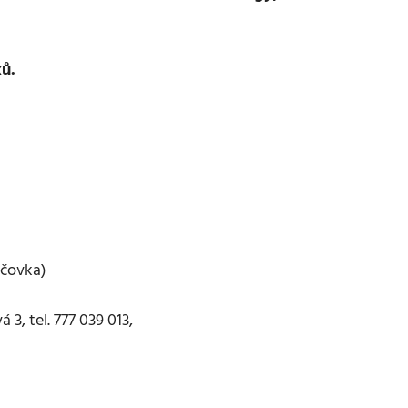
ků.
éčovka)
3, tel. 777 039 013,