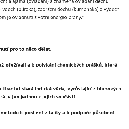
ech) a ájáma (ovládání) a znamená ovládání dechu.
k – vdech (púraka), zadržení dechu (kumbhaka) a výdech
lem je ovládnutí životní energie-prány.”
utí pro to něco dělat.
ž přežívali a k polykání chemických prášků, které
síc let stará indická věda, vyrůstající z hlubokých
á je jen jednou z jejich součástí.
metodu k posílení vitality a k podpoře působení