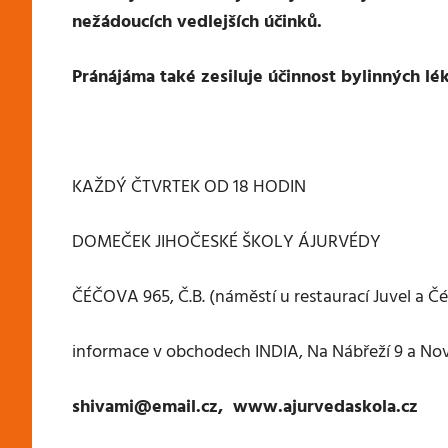
nežádoucích vedlejších účinků.
Pránájáma také zesiluje účinnost bylinných lé
KAŽDÝ ČTVRTEK OD 18 HODIN
DOMEČEK JIHOČESKÉ ŠKOLY ÁJURVÉDY
ČÉČOVA 965, Č.B. (náměstí u restaurací Juvel a Č
informace v obchodech INDIA, Na Nábřeží 9 a Nová 
shivami@email.cz, www.ajurvedaskola.cz